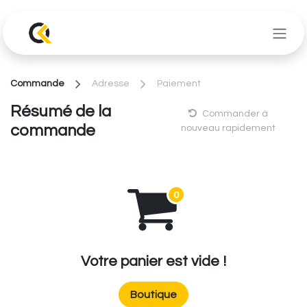
Se rendre au contenu
Commande
Adresse
Paiement
Résumé de la
Commander à
commande
nouveau rapidement
Votre panier est vide !
Boutique